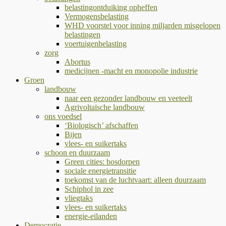
belastingontduiking opheffen
Vermogensbelasting
WHD voorstel voor inning miljarden misgelopen
belastingen
voertuigenbelasting
zorg
Abortus
medicijnen -macht en monopolie industrie
Groen
landbouw
naar een gezonder landbouw en veeteelt
Agrivoltaïsche landbouw
ons voedsel
‘Biologisch’ afschaffen
Bijen
vlees- en suikertaks
schoon en duurzaam
Green cities: bosdorpen
sociale energietransitie
toekomst van de luchtvaart: alleen duurzaam
Schiphol in zee
vliegtaks
vlees- en suikertaks
energie-eilanden
Democratie