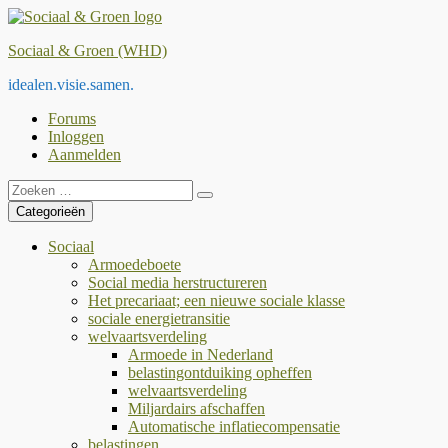
Ga
naar
Sociaal
&
Groen
(WHD)
de
inhoud
idealen.visie.samen.
Forums
Inloggen
Aanmelden
Zoeken
Zoeken
naar:
Categorieën
Sociaal
Armoedeboete
Social media herstructureren
Het precariaat; een nieuwe sociale klasse
sociale energietransitie
welvaartsverdeling
Armoede in Nederland
belastingontduiking opheffen
welvaartsverdeling
Miljardairs afschaffen
Automatische inflatiecompensatie
belastingen