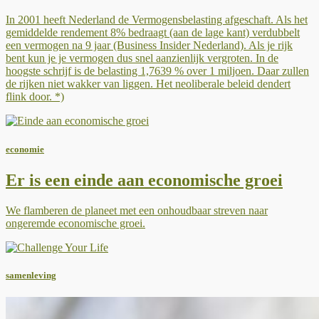
In 2001 heeft Nederland de Vermogensbelasting afgeschaft. Als het
gemiddelde rendement 8% bedraagt (aan de lage kant) verdubbelt
een vermogen na 9 jaar (Business Insider Nederland). Als je rijk
bent kun je je vermogen dus snel aanzienlijk vergroten. In de
hoogste schrijf is de belasting 1,7639 % over 1 miljoen. Daar zullen
de rijken niet wakker van liggen. Het neoliberale beleid dendert
flink door. *)
economie
Er is een einde aan economische groei
We flamberen de planeet met een onhoudbaar streven naar
ongeremde economische groei.
samenleving