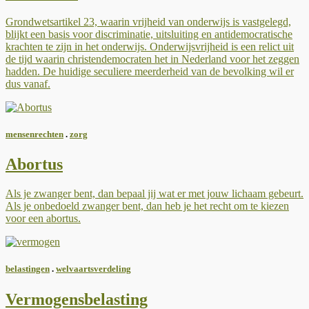
Grondwetsartikel 23, waarin vrijheid van onderwijs is vastgelegd,
blijkt een basis voor discriminatie, uitsluiting en antidemocratische
krachten te zijn in het onderwijs. Onderwijsvrijheid is een relict uit
de tijd waarin christendemocraten het in Nederland voor het zeggen
hadden. De huidige seculiere meerderheid van de bevolking wil er
dus vanaf.
mensenrechten
.
zorg
Abortus
Als je zwanger bent, dan bepaal jij wat er met jouw lichaam gebeurt.
Als je onbedoeld zwanger bent, dan heb je het recht om te kiezen
voor een abortus.
belastingen
.
welvaartsverdeling
Vermogensbelasting