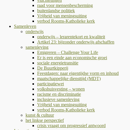
vluchtelingen
raad voor mensenbescherming
buitenlandse politiek
Vrijheid van meningsuiting
verbod Rooms-Katholieke kerk
Samenleven
onderwijs
onderwijs – lerarentekort en kwaliteit
Artikel 23: bijzonder onderwijs afschaffen
samenleving
Emigreren – Challenge Your Life
Er is een einde aan economische groei
sociale energietransitie
De Buurtkipperij
Feestdagen: naar eigentijdse vorm en inhoud
maatschappelijke diensttijd (MDT)
participatiewet
volkshuisvesting – wonen
racisme en discriminatie
inclusieve samenleving
Vrijheid van meningsuiting
verbod Rooms-Katholieke kerk
kunst & cultuur
het linkse perspectief
crisis vraagt om progressief antwoord