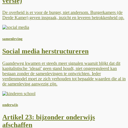
versie)
De overheid is er voor de burger, niet andersom. Burgerkamers (de
Derde Kamer) geven inspraak, inzicht en leveren betrokkenheid op.
samenleving
Social media herstructureren
Gaandeweg kwamen er steeds meer signalen waaruit blijkt dat dit
kapitalistische ‘ideaal’ geen stand houdt, niet ongereguleerd kan
bestaan zonder de samenlevingen te ontwrichten. Ieder
verdienmodel moet ze zich verhouden tot bepaalde waarden die al in
de samenleving aanwezig zijn.
onderwijs
Artikel 23: bijzonder onderwijs
afschaffen