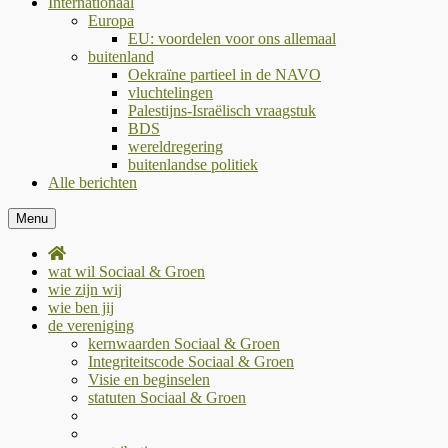
Internationaal
Europa
EU: voordelen voor ons allemaal
buitenland
Oekraïne partieel in de NAVO
vluchtelingen
Palestijns-Israëlisch vraagstuk
BDS
wereldregering
buitenlandse politiek
Alle berichten
Menu
wat wil Sociaal & Groen
wie zijn wij
wie ben jij
de vereniging
kernwaarden Sociaal & Groen
Integriteitscode Sociaal & Groen
Visie en beginselen
statuten Sociaal & Groen